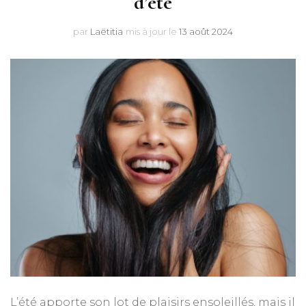
d’été
par
Laëtitia
mis à jour le
13 août 2024
L’été apporte son lot de plaisirs ensoleillés, mais il