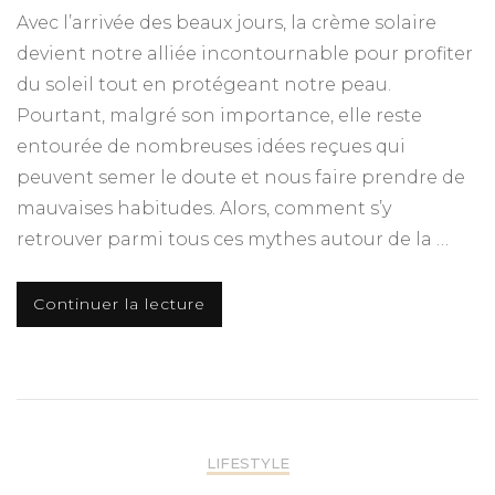
Avec l’arrivée des beaux jours, la crème solaire
devient notre alliée incontournable pour profiter
du soleil tout en protégeant notre peau.
Pourtant, malgré son importance, elle reste
entourée de nombreuses idées reçues qui
peuvent semer le doute et nous faire prendre de
mauvaises habitudes. Alors, comment s’y
retrouver parmi tous ces mythes autour de la …
Continuer la lecture
LIFESTYLE