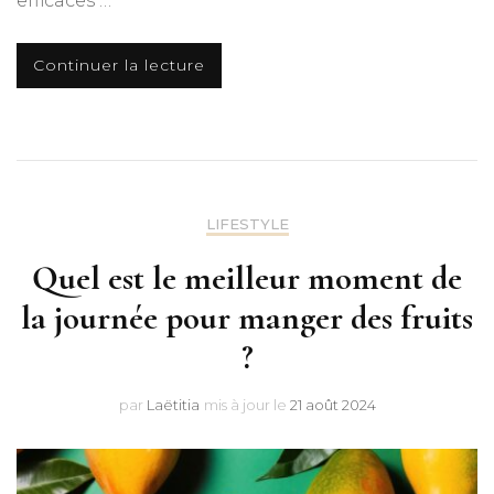
efficaces …
Continuer la lecture
LIFESTYLE
Quel est le meilleur moment de
la journée pour manger des fruits
?
par
Laëtitia
mis à jour le
21 août 2024