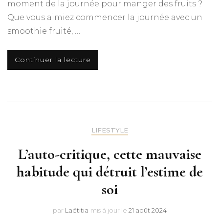
moment de la journée pour manger des fruits ?
Que vous aimiez commencer la journée avec un
smoothie fruité, …
Continuer la lecture
LIFESTYLE
L’auto-critique, cette mauvaise
habitude qui détruit l’estime de
soi
par
Laëtitia
mis à jour le
21 août 2024