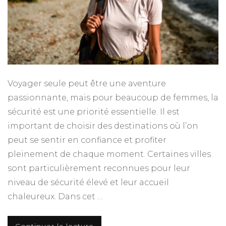
Voyager seule peut être une aventure
passionnante, mais pour beaucoup de femmes, la
sécurité est une priorité essentielle. Il est
important de choisir des destinations où l’on
peut se sentir en confiance et profiter
pleinement de chaque moment. Certaines villes
sont particulièrement reconnues pour leur
niveau de sécurité élevé et leur accueil
chaleureux. Dans cet …
Continuer la lecture