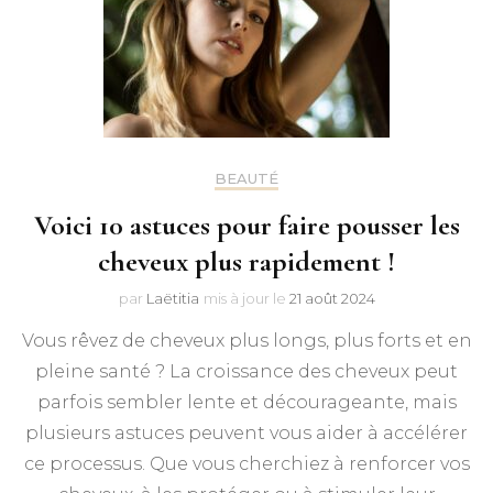
BEAUTÉ
Voici 10 astuces pour faire pousser les
cheveux plus rapidement !
par
Laëtitia
mis à jour le
21 août 2024
Vous rêvez de cheveux plus longs, plus forts et en
pleine santé ? La croissance des cheveux peut
parfois sembler lente et décourageante, mais
plusieurs astuces peuvent vous aider à accélérer
ce processus. Que vous cherchiez à renforcer vos