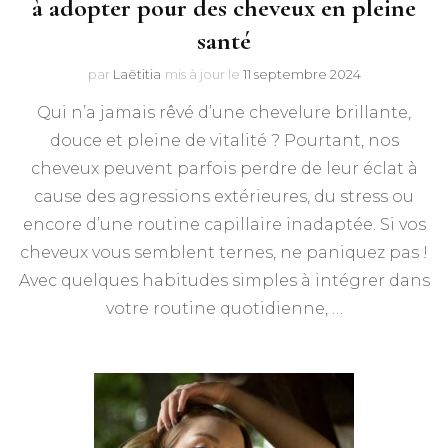
à adopter pour des cheveux en pleine
santé
par
Laëtitia
mis à jour le
11 septembre 2024
Qui n’a jamais rêvé d’une chevelure brillante,
douce et pleine de vitalité ? Pourtant, nos
cheveux peuvent parfois perdre de leur éclat à
cause des agressions extérieures, du stress ou
encore d’une routine capillaire inadaptée. Si vos
cheveux vous semblent ternes, ne paniquez pas !
Avec quelques habitudes simples à intégrer dans
votre routine quotidienne, …