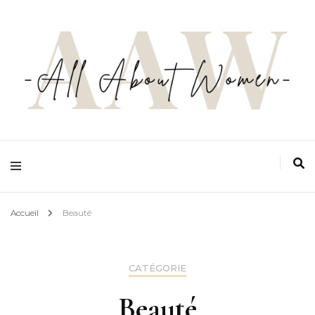
Ton espace zéro jugement, zéro complexe et zéro prise de tête, pensé par les
femmes et pour les femmes
All about women
Accueil
Beauté
CATÉGORIE
Beauté