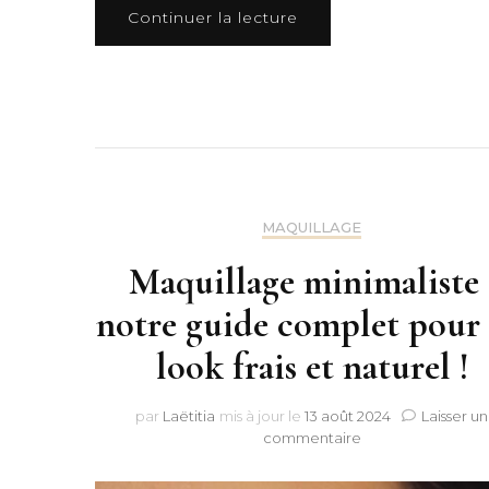
Continuer la lecture
MAQUILLAGE
Maquillage minimaliste 
notre guide complet pour
look frais et naturel !
par
Laëtitia
mis à jour le
13 août 2024
Laisser un
sur
commentaire
Maquillage
minimaliste