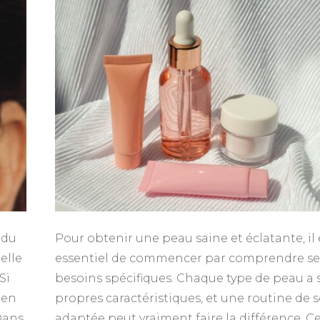
de
soin
adopter
selon
mon
type
de
peau ?
 du
Pour obtenir une peau saine et éclatante, il 
elle
essentiel de commencer par comprendre se
Si
besoins spécifiques. Chaque type de peau a 
 en
propres caractéristiques, et une routine de 
Dans
adaptée peut vraiment faire la différence. C