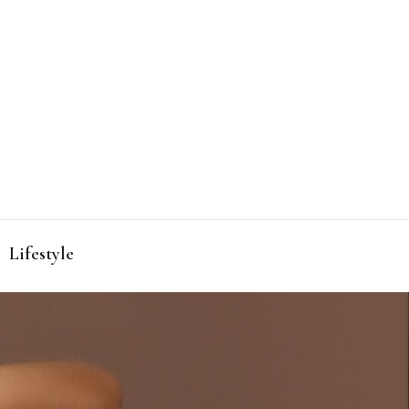
zéro prise de tête, pensé par les femmes et
about
s femmes
Lifestyle
men