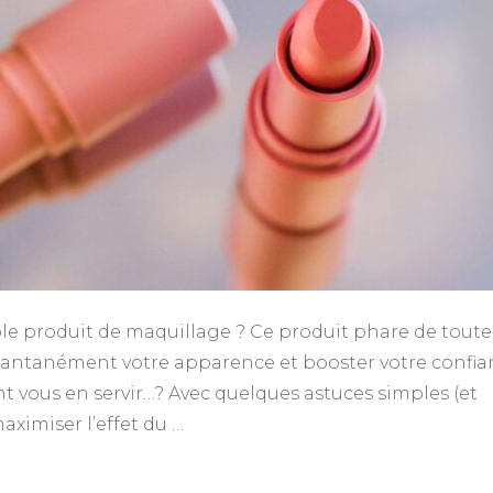
mple produit de maquillage ? Ce produit phare de toute
tantanément votre apparence et booster votre confia
 vous en servir…? Avec quelques astuces simples (et
ximiser l’effet du …