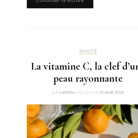
Continuer la lecture
BEAUTÉ
La vitamine C, la clef d’u
peau rayonnante
par
Laëtitia
mis à jour le
13 août 2024