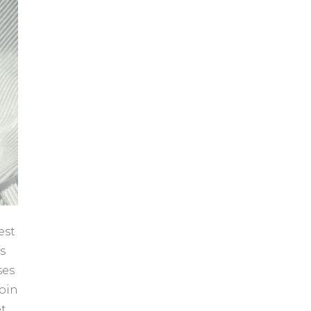
est
s
ses
soin
et