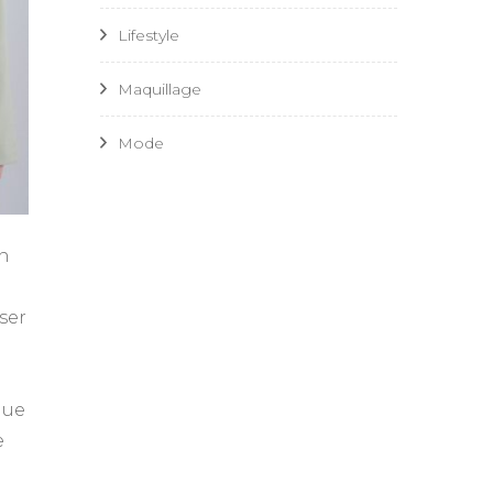
Lifestyle
Maquillage
Mode
en
ser
nue
e