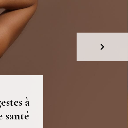
estes à
e santé