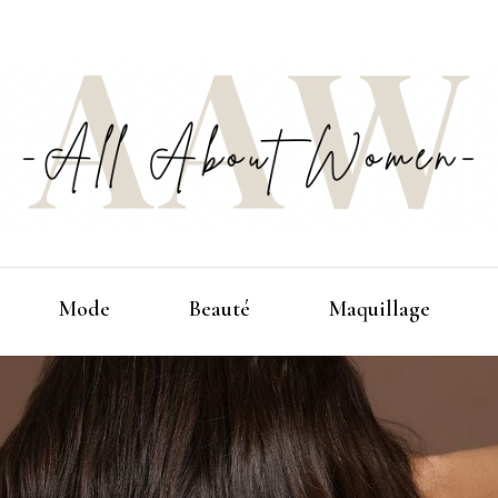
Ton espace zéro jugement, zéro complexe et 
All 
pour le
Mode
Beauté
Maquillage
wo