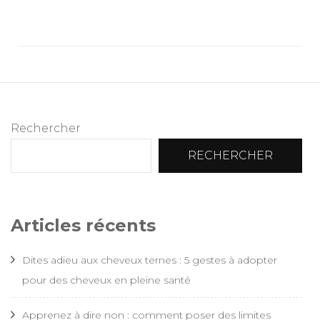
Rechercher
RECHERCHER
Articles récents
Dites adieu aux cheveux ternes : 5 gestes à adopter
pour des cheveux en pleine santé
Apprenez à dire non : comment poser des limites