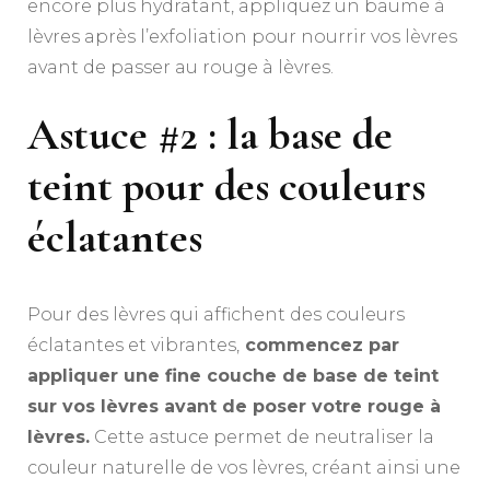
encore plus hydratant, appliquez un baume à
lèvres après l’exfoliation pour nourrir vos lèvres
avant de passer au rouge à lèvres.
Astuce #2 : la base de
teint pour des couleurs
éclatantes
Pour des lèvres qui affichent des couleurs
éclatantes et vibrantes,
commencez par
appliquer une fine couche de base de teint
sur vos lèvres avant de poser votre rouge à
lèvres.
Cette astuce permet de neutraliser la
couleur naturelle de vos lèvres, créant ainsi une