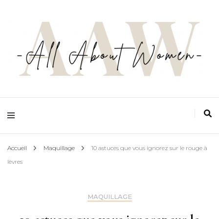
Ton espace zéro jugement, zéro complexe et zéro prise de tête, pensé par les
femmes et pour les femmes
All about women
Accueil
Maquillage
10 astuces que vous ignorez sur le rouge à
lèvres
MAQUILLAGE