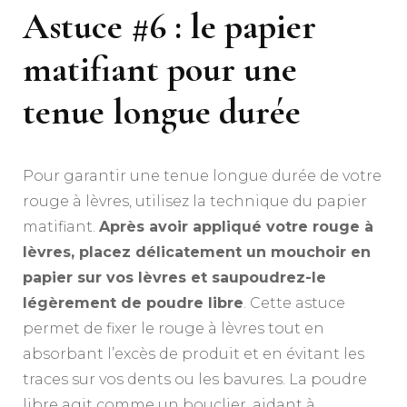
Astuce #6 : le papier
matifiant pour une
tenue longue durée
Pour garantir une tenue longue durée de votre
rouge à lèvres, utilisez la technique du papier
matifiant.
Après avoir appliqué votre rouge à
lèvres, placez délicatement un mouchoir en
papier sur vos lèvres et saupoudrez-le
légèrement de poudre libre
. Cette astuce
permet de fixer le rouge à lèvres tout en
absorbant l’excès de produit et en évitant les
traces sur vos dents ou les bavures. La poudre
libre agit comme un bouclier, aidant à