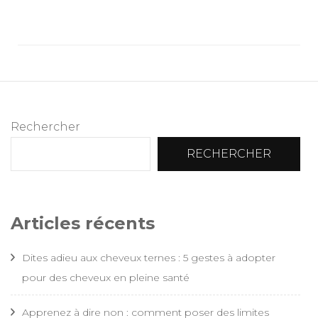
Rechercher
RECHERCHER
Articles récents
Dites adieu aux cheveux ternes : 5 gestes à adopter
pour des cheveux en pleine santé
Apprenez à dire non : comment poser des limites