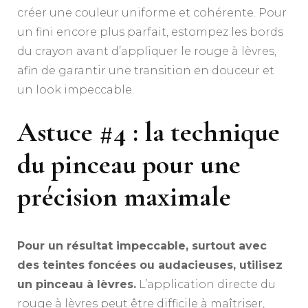
créer une couleur uniforme et cohérente. Pour
un fini encore plus parfait, estompez les bords
du crayon avant d’appliquer le rouge à lèvres,
afin de garantir une transition en douceur et
un look impeccable.
Astuce #4 : la technique
du pinceau pour une
précision maximale
Pour un résultat impeccable, surtout avec
des teintes foncées ou audacieuses, utilisez
un pinceau à lèvres.
L’application directe du
rouge à lèvres peut être difficile à maîtriser,