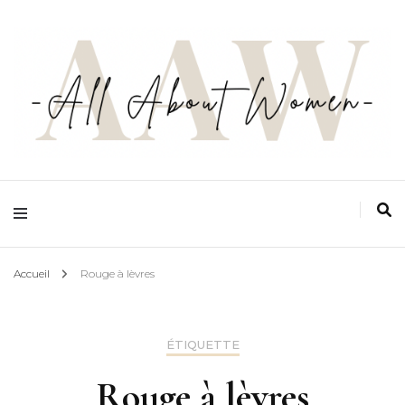
Ton espace zéro jugement, zéro complexe et zéro prise de tête, pensé par les
femmes et pour les femmes
All about women
Accueil
Rouge à lèvres
ÉTIQUETTE
Rouge à lèvres