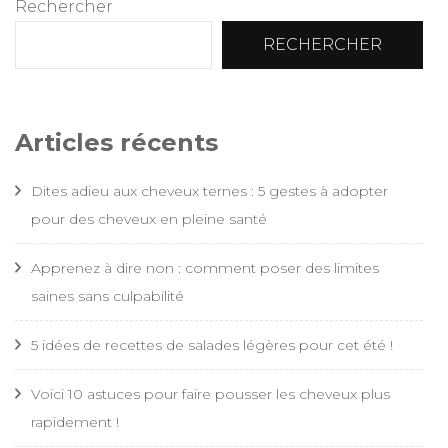
Rechercher
RECHERCHER
Articles récents
Dites adieu aux cheveux ternes : 5 gestes à adopter
pour des cheveux en pleine santé
Apprenez à dire non : comment poser des limites
saines sans culpabilité
5 idées de recettes de salades légères pour cet été !
Voici 10 astuces pour faire pousser les cheveux plus
rapidement !