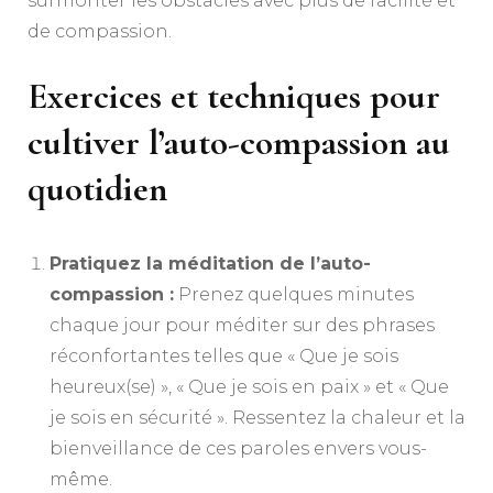
surmonter les obstacles avec plus de facilité et
de compassion.
Exercices et techniques pour
cultiver l’auto-compassion au
quotidien
Pratiquez la méditation de l’auto-
compassion :
Prenez quelques minutes
chaque jour pour méditer sur des phrases
réconfortantes telles que « Que je sois
heureux(se) », « Que je sois en paix » et « Que
je sois en sécurité ». Ressentez la chaleur et la
bienveillance de ces paroles envers vous-
même.