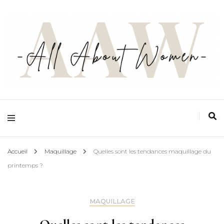
Ton espace zéro jugement, zéro complexe et zéro prise de tête, pensé par les
femmes et pour les femmes
All about women
Accueil
Maquillage
Quelles sont les tendances maquillage du
printemps ?
MAQUILLAGE