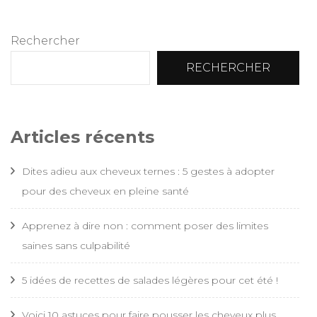
Rechercher
RECHERCHER
Articles récents
Dites adieu aux cheveux ternes : 5 gestes à adopter
pour des cheveux en pleine santé
Apprenez à dire non : comment poser des limites
saines sans culpabilité
5 idées de recettes de salades légères pour cet été !
Voici 10 astuces pour faire pousser les cheveux plus