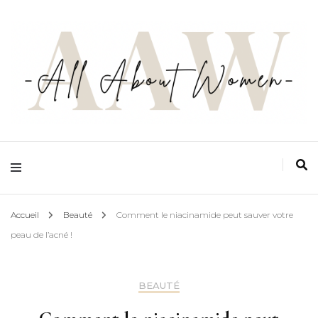
Ton espace zéro jugement, zéro complexe et zéro prise de tête, pensé par les
femmes et pour les femmes
All about women
Accueil
Beauté
Comment le niacinamide peut sauver votre
peau de l’acné !
BEAUTÉ