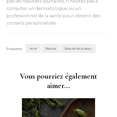
pas les résultats souhaités, n’hésitez pas à
consulter un dermatologue ou un
professionnel de la santé pour obtenir des
conseils personnalisés.
Acné
Beauté
Beauté de la peau
Étiquettes :
Navigation
d'article
Vous pourriez également
aimer...